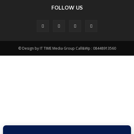
FOLLOW US
© Design by IT TIME Media Group Call&Wp : 08448913560