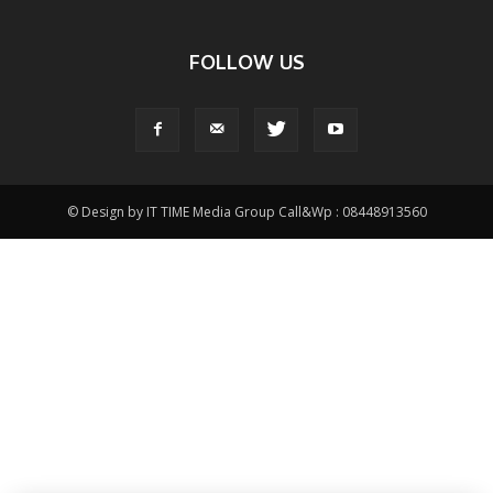
FOLLOW US
© Design by IT TIME Media Group Call&Wp : 08448913560