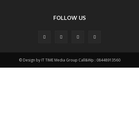
FOLLOW US
© Design by IT TIME Media Group Call&Wp : 08448913560