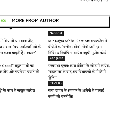
LES
MORE FROM AUTHOR
National
ें सियासी घमासान: जीतू
MP Rajya Sabha Election: मध्यप्रदेश में
ा सवाल- ‘क्या आदिवासियों की
बीजेपी का ‘क्लीन स्वीप’, तीनों उम्मीदवार
त्म करना चाहती है सरकार?’
निर्विरोध निर्वाचित, कांग्रेस पहुंची सुप्रीम कोर्ट
Congress
Greed” राहुल गांधी का
राज्यसभा चुनाव: क्रॉस वोटिंग के खौफ में कांग्रेस,
र दौरा और पर्यावरण बचाने की
‘पाठशाला’ के बाद अब विधायकों को मिलेगी
‘ट्रेनिंग’
Political
क्षों के काम से नाखुश कांग्रेस
बाबा साहब के अपमान के आरोपों से गरमाई
एमपी की राजनीति!