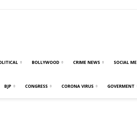
olitical
ire
OLITICAL
BOLLYWOOD
CRIME NEWS
SOCIAL ME
BJP
CONGRESS
CORONA VIRUS
GOVERMENT