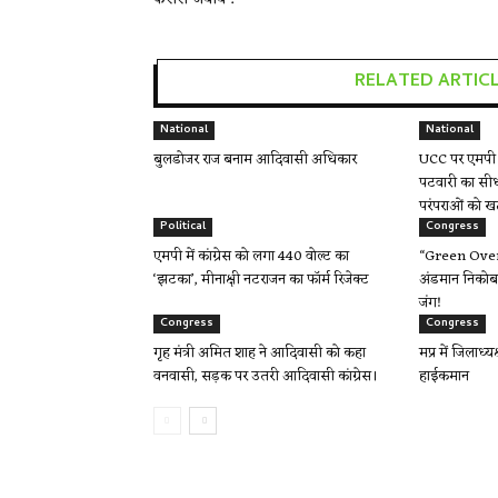
RELATED ARTIC
National
National
बुलडोजर राज बनाम आदिवासी अधिकार
UCC पर एमपी म
पटवारी का सीध
परंपराओं को ख
Political
Congress
एमपी में कांग्रेस को लगा 440 वोल्ट का
“Green Over 
‘झटका’, मीनाक्षी नटराजन का फॉर्म रिजेक्ट
अंडमान निकोबा
जंग!
Congress
Congress
गृह मंत्री अमित शाह ने आदिवासी को कहा
मप्र में जिलाध्य
वनवासी, सड़क पर उतरी आदिवासी कांग्रेस।
हाईकमान