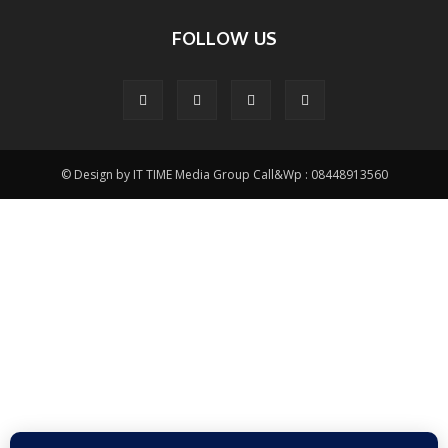
FOLLOW US
© Design by IT TIME Media Group Call&Wp : 08448913560