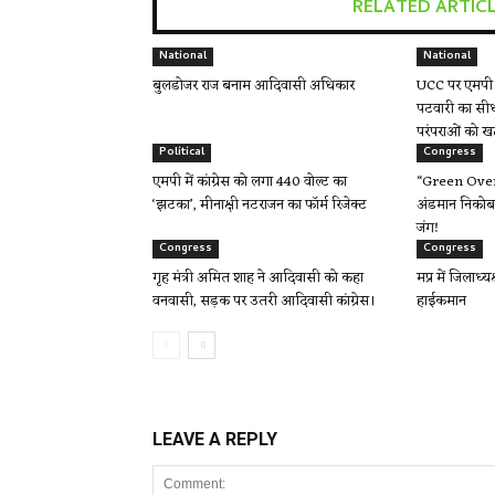
RELATED ARTIC
National
National
बुलडोजर राज बनाम आदिवासी अधिकार
UCC पर एमपी म
पटवारी का सीध
परंपराओं को ख
Political
Congress
एमपी में कांग्रेस को लगा 440 वोल्ट का
“Green Over 
‘झटका’, मीनाक्षी नटराजन का फॉर्म रिजेक्ट
अंडमान निकोबा
जंग!
Congress
Congress
गृह मंत्री अमित शाह ने आदिवासी को कहा
मप्र में जिलाध्य
वनवासी, सड़क पर उतरी आदिवासी कांग्रेस।
हाईकमान
LEAVE A REPLY