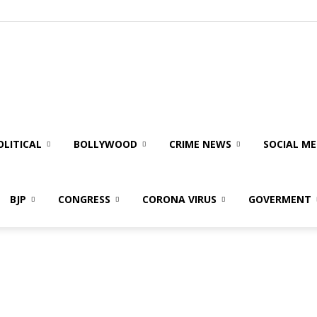
olitical
ire
OLITICAL
BOLLYWOOD
CRIME NEWS
SOCIAL ME
BJP
CONGRESS
CORONA VIRUS
GOVERMENT