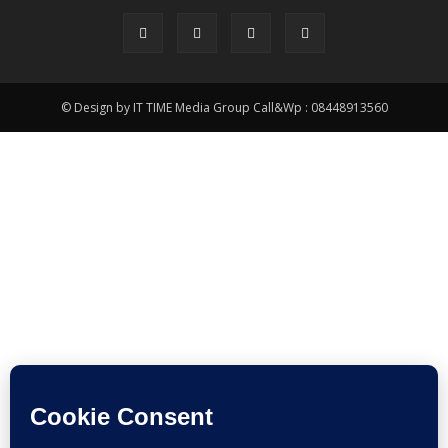
© Design by IT TIME Media Group Call&Wp : 08448913560