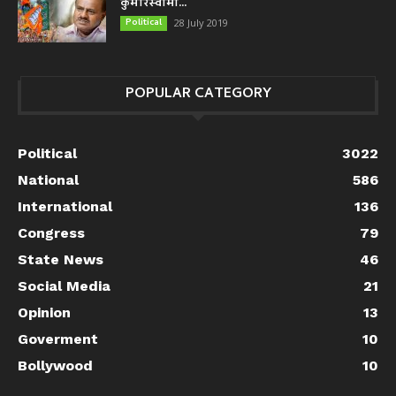
कुमारस्वामी...
Political
28 July 2019
POPULAR CATEGORY
Political
3022
National
586
International
136
Congress
79
State News
46
Social Media
21
Opinion
13
Goverment
10
Bollywood
10