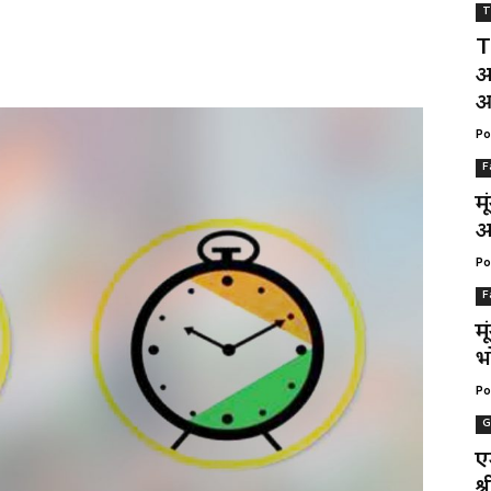
T
T
अ
आ
Po
F
म
अ
Po
F
म
भ
Po
G
ए
श्