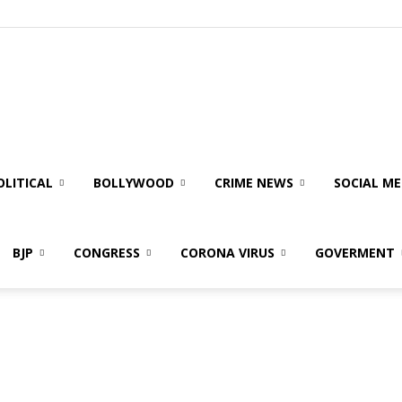
olitical
ire
OLITICAL
BOLLYWOOD
CRIME NEWS
SOCIAL ME
BJP
CONGRESS
CORONA VIRUS
GOVERMENT