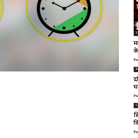
T
म
क
Po
S
द
घ
Po
C
स
वि
Po