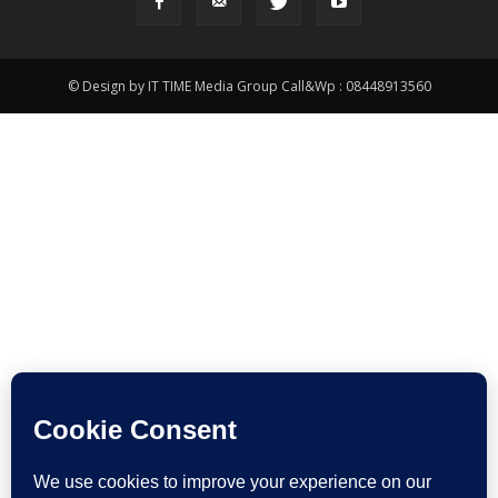
© Design by IT TIME Media Group Call&Wp : 08448913560