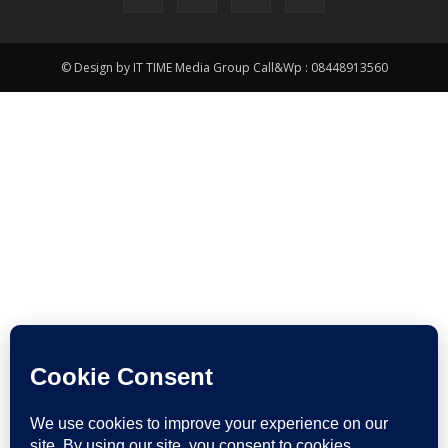
© Design by IT TIME Media Group Call&Wp : 08448913560