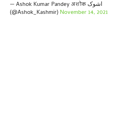
— Ashok Kumar Pandey अशोक اشوک
(@Ashok_Kashmir)
November 14, 2021