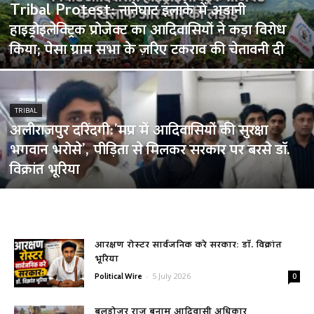
Tribal Protest: नानेघाट इलाके में अडानी
हाइड्रोइलेक्ट्रिक प्रोजेक्ट का आदिवासियों ने कड़ा विरोध
किया; पेसा ग्राम सभा के ज़रिए टकराव की चेतावनी दी
TRIBAL
अलीराजपुर दरिंदगी:’मप्र में आदिवासियों की सुरक्षा
भगवान भरोसे’, पीड़िता से मिलकर सरकार पर बरसे डॉ.
विक्रांत भूरिया
आरक्षण रोस्टर सार्वजनिक करे सरकार: डॉ. विक्रांत
भूरिया
-
5 July 2026
Political Wire
0
बुलडोजर राज बनाम आदिवासी अधिकार