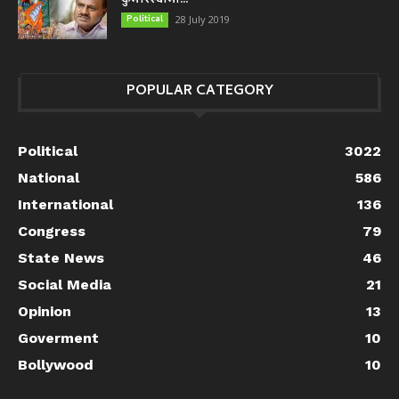
कुमारस्वामी...
Political
28 July 2019
POPULAR CATEGORY
Political
3022
National
586
International
136
Congress
79
State News
46
Social Media
21
Opinion
13
Goverment
10
Bollywood
10