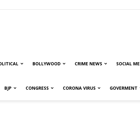
olitical
ire
OLITICAL
BOLLYWOOD
CRIME NEWS
SOCIAL ME
BJP
CONGRESS
CORONA VIRUS
GOVERMENT