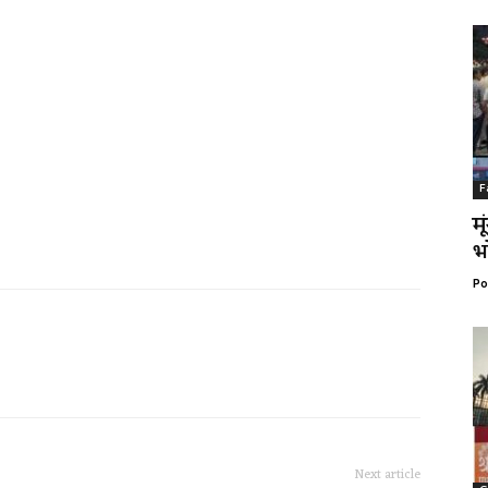
F
म
भ
Po
Next article