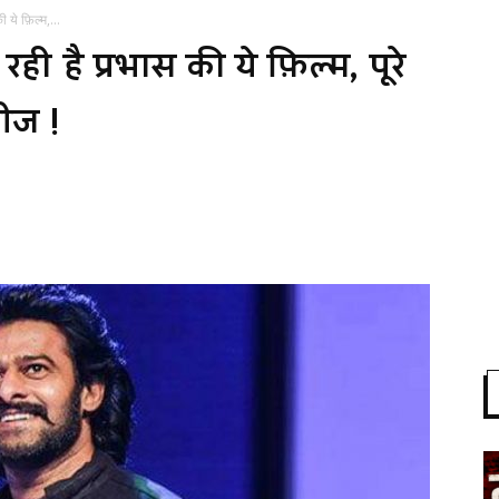
 ये फ़िल्म,...
ही है प्रभास की ये फ़िल्म, पूरे
लीज !