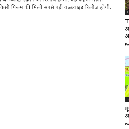
े भी ज्यादा स्क्रीन पर रिलीज होगी. यह कहना गलत
िसी फिल्म की मिली सबसे बड़ी वल्र्डवाइड रिलीज होगी.
T
T
अ
आ
Po
F
म
अ
Po