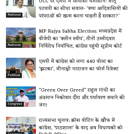
UCC पर एमपी में सियासी घमासान: जीतू
पटवारी का सीधा सवाल- ‘क्या आदिवासियों की
परंपराओं को खत्म करना चाहती है सरकार?’
National
MP Rajya Sabha Election: मध्यप्रदेश में
बीजेपी का ‘क्लीन स्वीप’, तीनों उम्मीदवार
निर्विरोध निर्वाचित, कांग्रेस पहुंची सुप्रीम कोर्ट
National
एमपी में कांग्रेस को लगा 440 वोल्ट का
‘झटका’, मीनाक्षी नटराजन का फॉर्म रिजेक्ट
Political
“Green Over Greed” राहुल गांधी का
अंडमान निकोबार दौरा और पर्यावरण बचाने की
जंग!
Congress
राज्यसभा चुनाव: क्रॉस वोटिंग के खौफ में
कांग्रेस, ‘पाठशाला’ के बाद अब विधायकों को