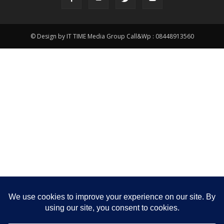
© Design by IT TIME Media Group Call&Wp : 08448913560