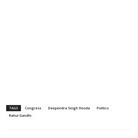
TAGS
Congress
Deependra Singh Hooda
Politics
Rahul Gandhi