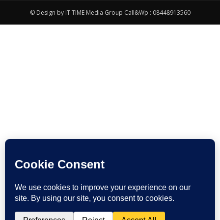
© Design by IT TIME Media Group Call&Wp : 08448913560