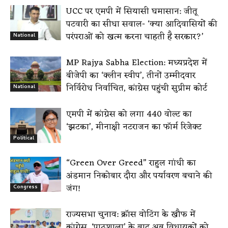
UCC पर एमपी में सियासी घमासान: जीतू
पटवारी का सीधा सवाल- ‘क्या आदिवासियों की
परंपराओं को खत्म करना चाहती है सरकार?’
National
MP Rajya Sabha Election: मध्यप्रदेश में
बीजेपी का ‘क्लीन स्वीप’, तीनों उम्मीदवार
निर्विरोध निर्वाचित, कांग्रेस पहुंची सुप्रीम कोर्ट
National
एमपी में कांग्रेस को लगा 440 वोल्ट का
‘झटका’, मीनाक्षी नटराजन का फॉर्म रिजेक्ट
Political
“Green Over Greed” राहुल गांधी का
अंडमान निकोबार दौरा और पर्यावरण बचाने की
जंग!
Congress
राज्यसभा चुनाव: क्रॉस वोटिंग के खौफ में
कांग्रेस, ‘पाठशाला’ के बाद अब विधायकों को