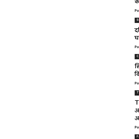
क
Po
S
द
घ
Po
C
स
वि
Po
T
T
अ
आ
Po
F