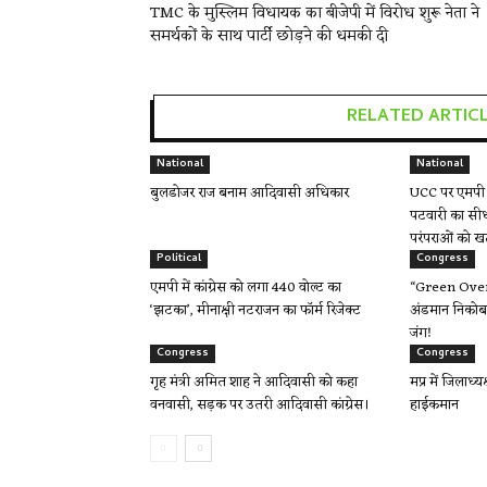
TMC के मुस्लिम विधायक का बीजेपी में विरोध शुरू नेता ने
समर्थकों के साथ पार्टी छोड़ने की धमकी दी
RELATED ARTIC
National
National
बुलडोजर राज बनाम आदिवासी अधिकार
UCC पर एमपी म
पटवारी का सीध
परंपराओं को ख
Political
Congress
एमपी में कांग्रेस को लगा 440 वोल्ट का
“Green Over 
‘झटका’, मीनाक्षी नटराजन का फॉर्म रिजेक्ट
अंडमान निकोबा
जंग!
Congress
Congress
गृह मंत्री अमित शाह ने आदिवासी को कहा
मप्र में जिलाध्य
वनवासी, सड़क पर उतरी आदिवासी कांग्रेस।
हाईकमान