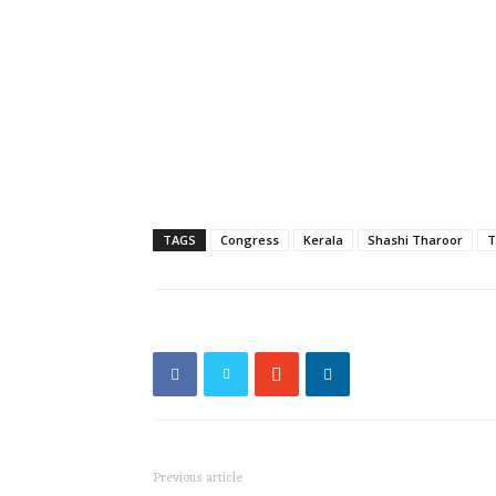
TAGS
Congress
Kerala
Shashi Tharoor
T
Previous article