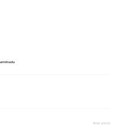
amilnadu
Next article