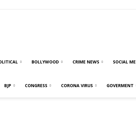
olitical
ire
OLITICAL
BOLLYWOOD
CRIME NEWS
SOCIAL ME
BJP
CONGRESS
CORONA VIRUS
GOVERMENT