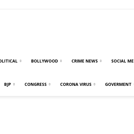
olitical
ire
OLITICAL
BOLLYWOOD
CRIME NEWS
SOCIAL ME
BJP
CONGRESS
CORONA VIRUS
GOVERMENT