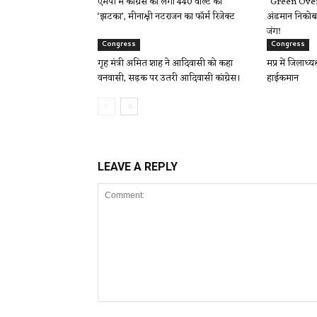
एमपी में कांग्रेस को लगा 440 वोल्ट का
“Green Over 
‘झटका’, मीनाक्षी नटराजन का फॉर्म रिजेक्ट
अंडमान निकोबा
जंग!
Congress
Congress
गृह मंत्री अमित शाह ने आदिवासी को कहा
मप्र में जिलाध्य
वनवासी, सड़क पर उतरी आदिवासी कांग्रेस।
हाईकमान
LEAVE A REPLY