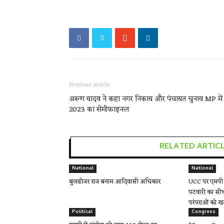
Previous article
अरुण यादव ने कहा नगर निकाय और पंचायत चुनाव MP में
2023 का सेमीफाइनल
RELATED ARTIC
National
National
बुलडोजर राज बनाम आदिवासी अधिकार
UCC पर एमपी म
पटवारी का सीध
परंपराओं को ख
Political
Congress