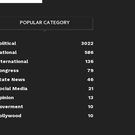
POPULAR CATEGORY
olitical
3022
ational
586
nternational
136
ongress
79
tate News
46
ocial Media
21
pinion
13
overment
10
ollywood
10