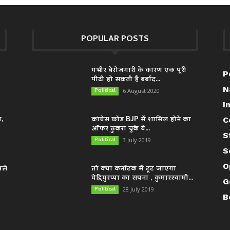
POPULAR POSTS
गंभीर बेरोजगारी के कारण एक पूरी
P
पीढी हो सकती हैं बर्बाद...
N
Political
6 August 2020
I
म,
कांग्रेस छोड़ BJP में शामिल होने का
C
ऑफर ठुकरा चुके ये...
S
Political
3 July 2019
S
O
िले
तो क्या कर्नाटक में टूट जाएगा
येद्दियुरप्पा का सपना , कुमारस्वामी...
G
Political
28 July 2019
B