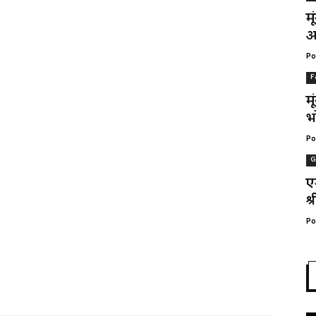
म
अ
Po
F
म
भ
Po
G
ए
श्
Po