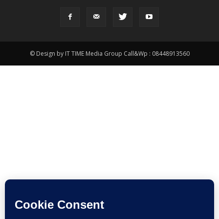
© Design by IT TIME Media Group Call&Wp : 08448913560