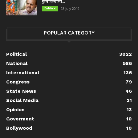
कुमारस्वामी...
Political
28 July 2019
POPULAR CATEGORY
Political
3022
National
586
International
136
Congress
79
State News
46
Social Media
21
Opinion
13
Goverment
10
Bollywood
10