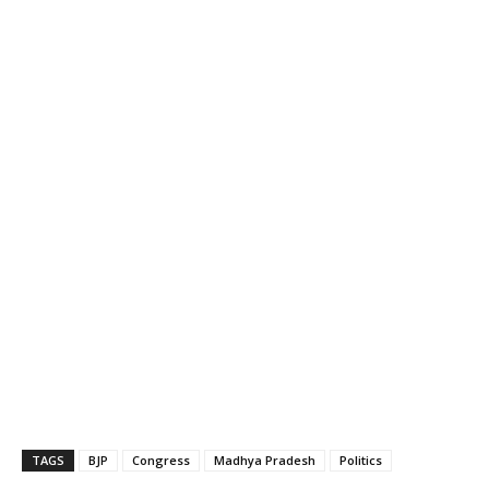
TAGS
BJP
Congress
Madhya Pradesh
Politics