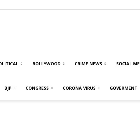
olitical
ire
OLITICAL
BOLLYWOOD
CRIME NEWS
SOCIAL ME
BJP
CONGRESS
CORONA VIRUS
GOVERMENT