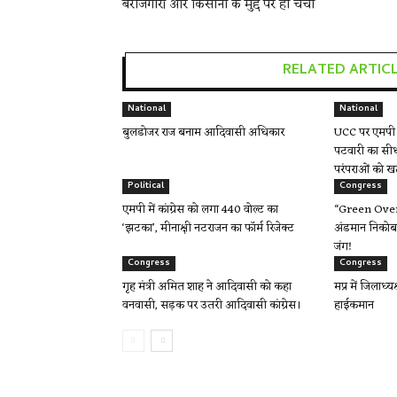
बेरोजगारी और किसानों के मुद्दे पर हो चर्चा
RELATED ARTIC
National
National
बुलडोजर राज बनाम आदिवासी अधिकार
UCC पर एमपी म
पटवारी का सीध
परंपराओं को ख
Political
Congress
एमपी में कांग्रेस को लगा 440 वोल्ट का
“Green Over 
‘झटका’, मीनाक्षी नटराजन का फॉर्म रिजेक्ट
अंडमान निकोबा
जंग!
Congress
Congress
गृह मंत्री अमित शाह ने आदिवासी को कहा
मप्र में जिलाध्य
वनवासी, सड़क पर उतरी आदिवासी कांग्रेस।
हाईकमान