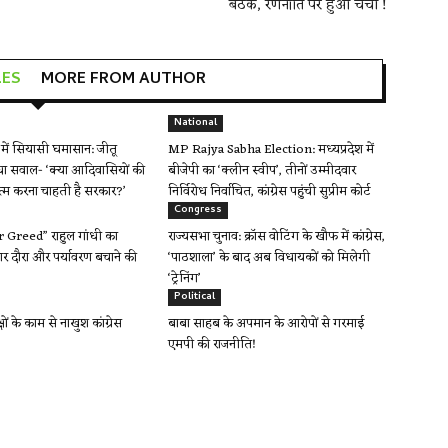
बैठक, रणनीति पर हुआ चर्चा !
LES
MORE FROM AUTHOR
National
ें सियासी घमासान: जीतू
MP Rajya Sabha Election: मध्यप्रदेश में
ा सवाल- ‘क्या आदिवासियों की
बीजेपी का ‘क्लीन स्वीप’, तीनों उम्मीदवार
त्म करना चाहती है सरकार?’
निर्विरोध निर्वाचित, कांग्रेस पहुंची सुप्रीम कोर्ट
Congress
Greed” राहुल गांधी का
राज्यसभा चुनाव: क्रॉस वोटिंग के खौफ में कांग्रेस,
र दौरा और पर्यावरण बचाने की
‘पाठशाला’ के बाद अब विधायकों को मिलेगी
‘ट्रेनिंग’
Political
क्षों के काम से नाखुश कांग्रेस
बाबा साहब के अपमान के आरोपों से गरमाई
एमपी की राजनीति!