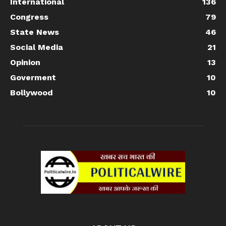
International
136
Congress
79
State News
46
Social Media
21
Opinion
13
Goverment
10
Bollywood
10