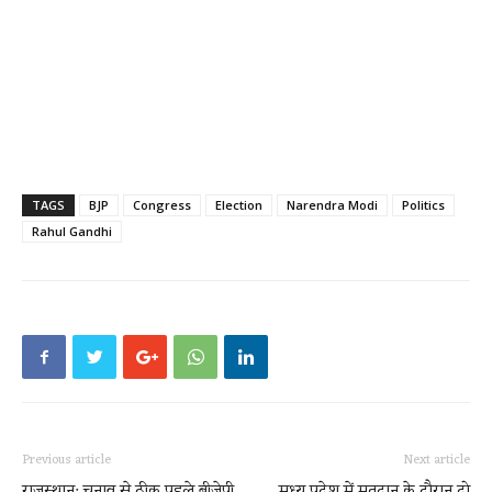
TAGS
BJP
Congress
Election
Narendra Modi
Politics
Rahul Gandhi
Previous article
Next article
राजस्थान: चुनाव से ठीक पहले बीजेपी
मध्य प्रदेश में मतदान के दौरान दो