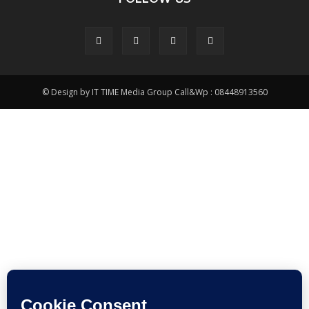
FOLLOW US
© Design by IT TIME Media Group Call&Wp : 08448913560