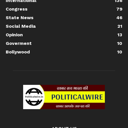
International
136
Congress
79
State News
46
Social Media
21
Opinion
13
Goverment
10
Bollywood
10