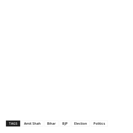
TAGS
Amit Shah
Bihar
BJP
Election
Politics