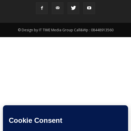
© Design by IT TIME Media Group Call&Wp : 08448913560