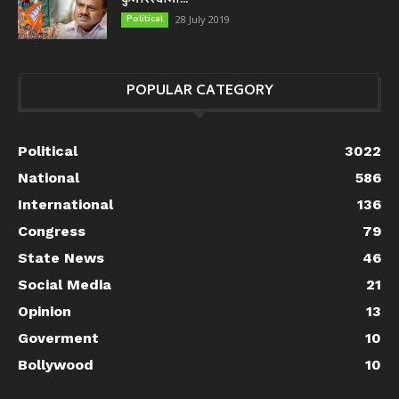
कुमारस्वामी...
Political
28 July 2019
POPULAR CATEGORY
Political
3022
National
586
International
136
Congress
79
State News
46
Social Media
21
Opinion
13
Goverment
10
Bollywood
10