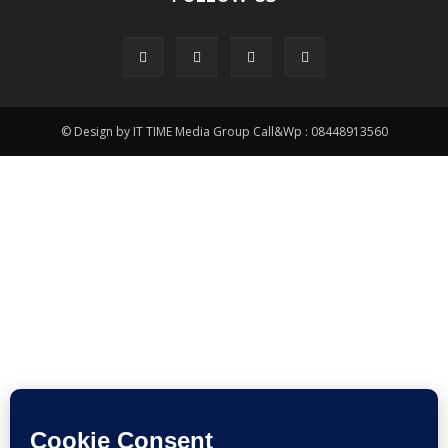
© Design by IT TIME Media Group Call&Wp : 08448913560