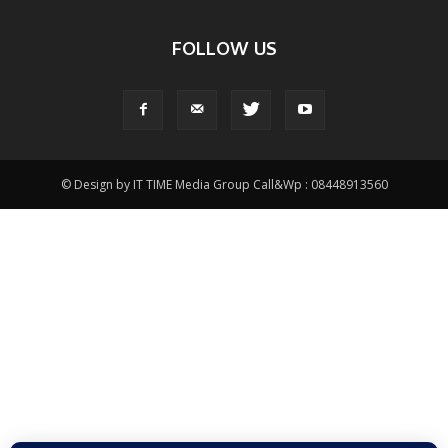
FOLLOW US
© Design by IT TIME Media Group Call&Wp : 08448913560