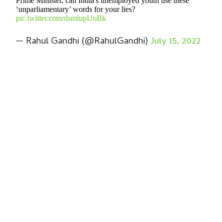
Prime Minister, can India's unemployed youth use these
‘unparliamentary’ words for your lies?
pic.twitter.com/dsmlupUoBk
— Rahul Gandhi (@RahulGandhi)
July 15, 2022