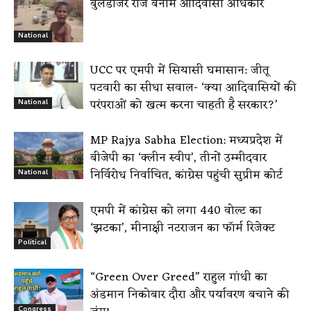
बुलडोजर राज बनाम आदिवासी अधिकार
National
UCC पर एमपी में सियासी घमासान: जीतू
पटवारी का सीधा सवाल- ‘क्या आदिवासियों की
परंपराओं को खत्म करना चाहती है सरकार?’
National
MP Rajya Sabha Election: मध्यप्रदेश में
बीजेपी का ‘क्लीन स्वीप’, तीनों उम्मीदवार
निर्विरोध निर्वाचित, कांग्रेस पहुंची सुप्रीम कोर्ट
National
एमपी में कांग्रेस को लगा 440 वोल्ट का
‘झटका’, मीनाक्षी नटराजन का फॉर्म रिजेक्ट
Political
“Green Over Greed” राहुल गांधी का
अंडमान निकोबार दौरा और पर्यावरण बचाने की
Congress