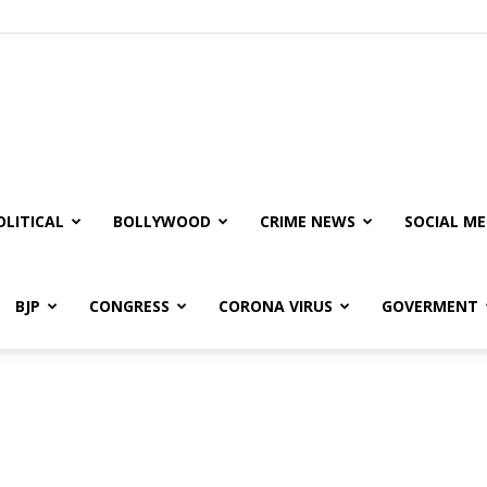
olitical
ire
OLITICAL
BOLLYWOOD
CRIME NEWS
SOCIAL ME
BJP
CONGRESS
CORONA VIRUS
GOVERMENT