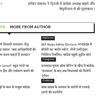
 !
सचिन पायलट ने दिल्ली में कांग्रेस अध्यक्ष खड़गे और
वेणुगोपाल से की मुलाकात !
LES
MORE FROM AUTHOR
National
ें सियासी घमासान: जीतू
MP Rajya Sabha Election: मध्यप्रदेश में
ा सवाल- ‘क्या आदिवासियों की
बीजेपी का ‘क्लीन स्वीप’, तीनों उम्मीदवार
त्म करना चाहती है सरकार?’
निर्विरोध निर्वाचित, कांग्रेस पहुंची सुप्रीम कोर्ट
Congress
Greed” राहुल गांधी का
राज्यसभा चुनाव: क्रॉस वोटिंग के खौफ में कांग्रेस,
र दौरा और पर्यावरण बचाने की
‘पाठशाला’ के बाद अब विधायकों को मिलेगी
‘ट्रेनिंग’
Political
क्षों के काम से नाखुश कांग्रेस
बाबा साहब के अपमान के आरोपों से गरमाई
एमपी की राजनीति!