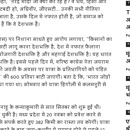
 ”नरेंद्र मोदी जी क्या कर रहे हैं? वें भय, हिंसा और
T
ोटबंदी हो, अग्निवीर, जीएसटी… उनकी सभी नीतियां
T
र जाता है, उसके दिल में नफरत होती है, जो समाज को
अ
 कि वे देशभक्त हैं।
आ
Po
रएसएस) पर निशाना साधते हुए आरोप लगाया, ”किसानों का
F
टी लागू करना देशभक्ति है, देश में नफरत फैलाना
म
 बेरोजगारी देशभक्ति है और महंगाई देशभक्ति है। यह भारत
अ
ि है। इससे पहले दिन में, वरिष्ठ कांग्रेस नेता जयराम
की जयंती के अवसर पर यात्रा के प्रतिभागियों को पंडित
Po
 600 प्रतियां बांटी जाएंगी। बता दें कि, ‘भारत जोड़ो
F
िया गया था। सोमवार को यात्रा हिंगोली में कलमनूरी से
म
भ
Po
ाडु के कन्याकुमारी से सात सितंबर को शुरू हुई थी।
G
चुकी है। मध्य प्रदेश में 20 नवंबर को प्रवेश करने से
ए
ं से संपर्क करते हुए 382 किमी का रास्ता तय करेगी। यात्रा
श्