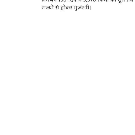
लगभग 150 दिन में 3,570 किमी की दूरी तय कर
राज्यों से होकर गुजरेगी।