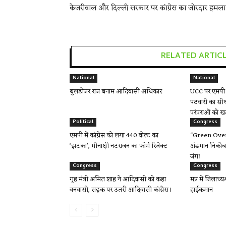
केजरीवाल और दिल्ली सरकार पर कांग्रेस का जोरदार हमला
RELATED ARTIC
National
National
बुलडोजर राज बनाम आदिवासी अधिकार
UCC पर एमपी म
पटवारी का सीध
परंपराओं को ख
Political
Congress
एमपी में कांग्रेस को लगा 440 वोल्ट का
“Green Over 
‘झटका’, मीनाक्षी नटराजन का फॉर्म रिजेक्ट
अंडमान निकोबा
जंग!
Congress
Congress
गृह मंत्री अमित शाह ने आदिवासी को कहा
मप्र में जिलाध्य
वनवासी, सड़क पर उतरी आदिवासी कांग्रेस।
हाईकमान